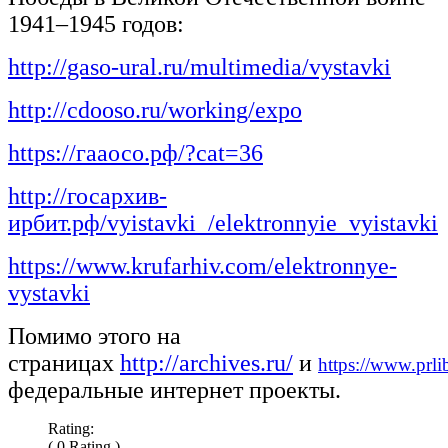
1941–1945 годов:
http://gaso-ural.ru/multimedia/vystavki
http://cdooso.ru/working/expo
https://гааосо.рф/?cat=36
http://госархив-
ирбит.рф/vyistavki_/elektronnyie_vyistavki
https://www.krufarhiv.com/elektronnye-
vystavki
Помимо этого на
страницах
http://archives.ru/
и
https://www.prli
федеральные интернет проекты.
Rating:
( 0 Rating )